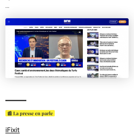
…
📰 La presse en parle
iFixit