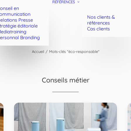
RÉFÉRENCES
onseil en
ommunication
Nos clients &
elations Presse
références
tratégie éditoriale
Cas clients
ediatraining
ersonnal Branding
Accueil
Mots-clés "éco-responsable"
Conseils métier