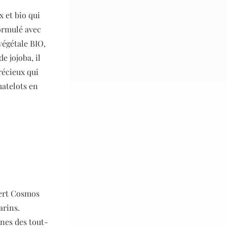
x et bio qui
Formulé avec
végétale BIO,
de jojoba, il
récieux qui
matelots en
ocert Cosmos
arins.
nnes des tout-