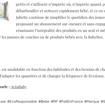
petits et s’utilisent n’importe où, n’importe quand, 
débarbouiller et nettoyer rapidement bébé, et ce en 
Juliette continue de simplifier le quotidien des jeun
proposant un abonnement
sur-mesure et sans enga
réunissant l’intégralité des produits en un seul et 
é les pannes de couches ou de produits bébés avec la BabyBox.
est modulable en fonction des habitudes et des besoins de cha
 d’adapter les quantités et de changer la fréquence de livraison.
parle :
ActuBaby
esse
Eco
Responsable
Bebe
RP
Fait
En
France
Marque
S