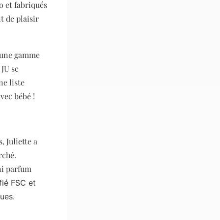
o et fabriqués
t de plaisir
é une gamme
 JU se
ne liste
avec bébé !
, Juliette a
rché.
 ni parfum
fié FSC et
gues.