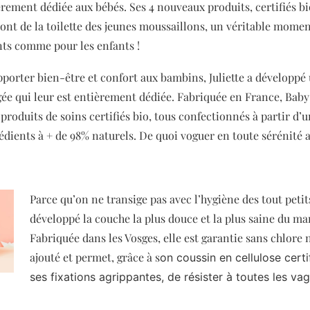
èrement dédiée aux bébés. Ses 4 nouveaux produits, certifiés bi
ont de la toilette des jeunes moussaillons, un véritable momen
nts comme pour les enfants !
pporter bien-être et confort aux bambins, Juliette a développ
gée qui leur est entièrement dédiée. Fabriquée en France, Baby
roduits de soins certifiés bio, tous confectionnés à partir d’u
rédients à + de 98% naturels. De quoi voguer en toute sérénité 
Parce qu’on ne transige pas avec l’hygiène des tout petits
développé la couche la plus douce et la plus saine du ma
Fabriquée dans les Vosges, elle est garantie sans chlore
ajouté et permet,
grâce à s
on coussin en cellulose certi
ses fixations agrippantes, de résister à toutes les va