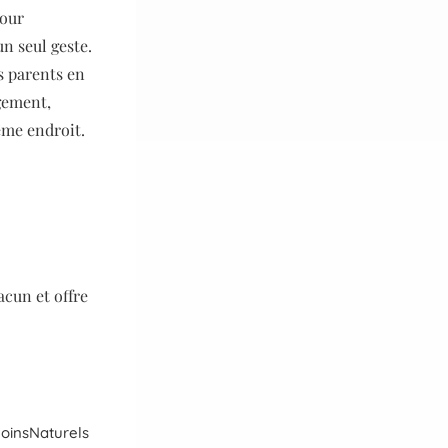
pour
un seul geste.
es parents en
gement,
même
endroit.
cun et offre
oins
Naturels