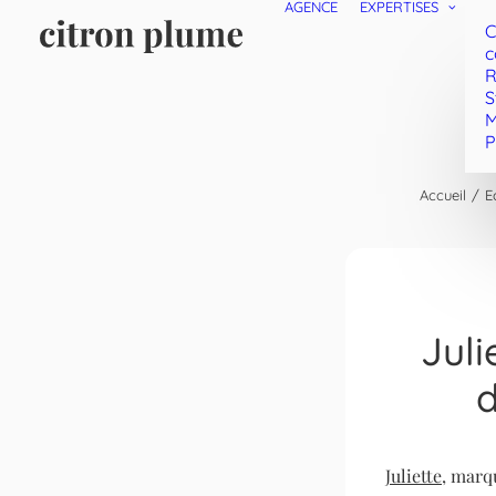
AGENCE
EXPERTISES
C
c
R
S
M
P
Accueil
E
Jul
d
Juliette
, marq