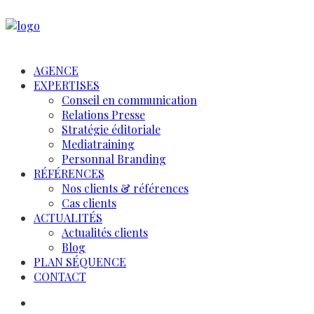
AGENCE
EXPERTISES
Conseil en communication
Relations Presse
Stratégie éditoriale
Mediatraining
Personnal Branding
RÉFÉRENCES
Nos clients & références
Cas clients
ACTUALITÉS
Actualités clients
Blog
PLAN SÉQUENCE
CONTACT