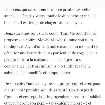
Sans périphrase, elle est autrement nommée Maman.
Pour ceux qui se sont endormis ce printemps, cette
année, la Fête des Mères tombe le dimanche 27 mai. Et
bien sûr, il est temps de choyer l’âme du foyer.
Deux start-ups sont sur le coup !
TrainMe
tout d’abord
propose son coffret Slowly-Slowly. Comme son nom
l’indique, il s’agit d’offrir à
notre maman
un moment de
détente : une heure de cours particulier de yoga, qu’elle
peut prendre à la maison ou dans un parc, à sa
convenance ; et trois infusions bio Hüttli Tea (belle
soirée, l’ensommeillée et temps calme).
De son côté,
Yumi
a imaginé son propre coffret avec pour
maître mot : prendre soin de sa santé. Ces sept jus de
légumes et ces sept shot de gingembre la rendront addict
et décupleront son peps – sans caféine merci ! – ; et