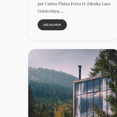
par Carlos Fluixa Ferra et Zdenka Lara
Goiricelaya,…
DÉCOUVRIR