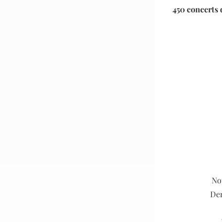
450 concerts 
No
Der