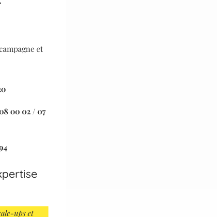
e campagne et
20
08 00 02 / 07
94
xpertise
cale-ups et