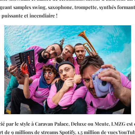
geant samples swing, saxophone, trompette, synthés forman
 puissante et incendiaire !
ié par le style à
Caravan Palace, Deluxe ou Meute,
LMZG est e
rt de
9 millions
de streams Spotify,
1,5 million
de vues YouTub