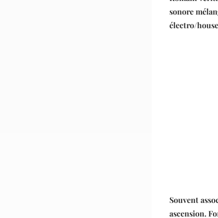
sonore mélan
électro/house
Souvent assoc
ascension. Fo