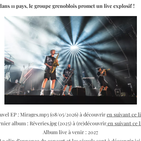
dans 11 pays, le groupe grenoblois promet un live explosif !
uvel EP : Mirages.mp3 (08/05/2026) à découvrir
en suivant ce l
nier album : Rêveries.jpg (2025) à (re)découvrir
en suivant ce l
Album live à venir : 2027
Le clip d’annonce du concert et les visuels sont
à découvrir ici