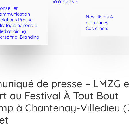
RÉFÉRENCES
onseil en
ommunication
Nos clients &
elations Presse
références
tratégie éditoriale
Cas clients
ediatraining
ersonnal Branding
niqué de presse – LMZG 
t au Festival À Tout Bout
mp à Chantenay-Villedieu (7
let