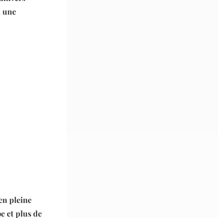
t une
n pleine
e et plus de