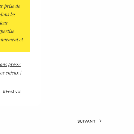
ur prise de
dons les
 leur
xpertise
onnement et
ions presse
,
os enjeux !
,
Festival
SUIVANT