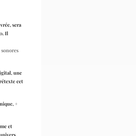
vrée, sera
. Il
s sonores
gital, une
rétexte cet
onique, +
rme et
univers