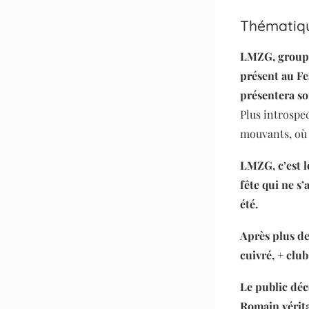
Thématiqu
LMZG, groupe
présent au Fes
présentera s
Plus introspe
mouvants, où l
LMZG, c’est l
fête qui ne s
été.
Après plus de
cuivré, + club
Le public déc
Romain vérita