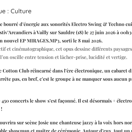
e : Culture
 bourré d’énergie aux sonorités Electro Swing & Techno cui
tiv’Arcandiers à Vailly sur Sauldre (18) le 27 juin 2026 à 00h30
on nouvel EP MIRAGES.MP3, sorti le 8 mai 2026.
ctif et cinématographique, cet opus dessine différents paysage
’on oscille entre tension et lâcher-prise, lucidité et vertige.
e Cotton Club réincarné dans l’ère électronique, un cabaret di
’arrête pas, en bref, c’est le groupe à ne manquer sous aucun p
 450 concerts le show s’est façonné. Il est désormais + électr
 !
ouvrira sur scène Josie une chanteuse jazzy à la voix hors no
ble showman et maître de cérémonie. Autour d’eux, tout un 