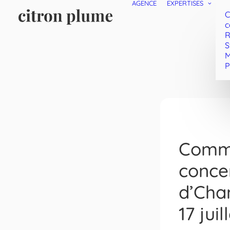
AGENCE
EXPERTISES
C
c
R
S
M
P
Commu
concer
d’Cha
17 juil