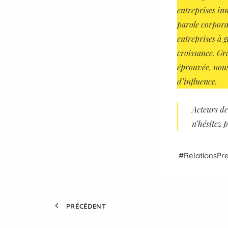
entreprises inn
parole corporat
entreprises à g
croissance. Gr
éprouvée, nous
d’influence.
Acteurs
de
n’hésitez 
Relations
Pr
PRÉCÉDENT