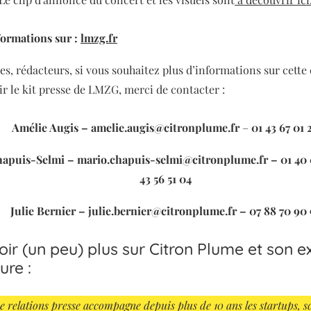
formations sur :
lmzg.fr
tes, rédacteurs, si vous souhaitez plus d’informations sur cett
ir le kit presse de LMZG, merci de contacter :
Amélie Augis – amelie.augis@citronplume.fr
–
01 43 67 01 
apuis-Selmi – mario.chapuis-selmi@citronplume.fr – 01 40 
43 56 51 04
Julie Bernier – julie.bernier@citronplume.fr – 07 88 70 90 
oir (un peu) plus sur Citron Plume et son e
ture :
e relations presse accompagne depuis plus de 10 ans les startups, s