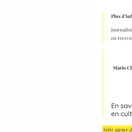
Plus d’in
Journalis
ou recevo
Mario Ch
En sav
en cul
Notre agence d