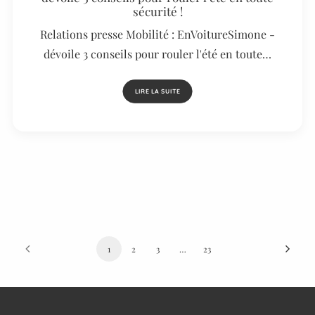
sécurité !
Relations presse Mobilité : EnVoitureSimone -
dévoile 3 conseils pour rouler l'été en toute…
LIRE LA SUITE
1
2
3
…
23