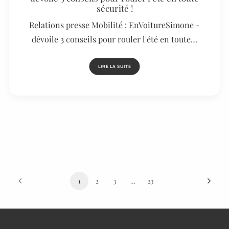
sécurité !
Relations presse Mobilité : EnVoitureSimone -
dévoile 3 conseils pour rouler l'été en toute…
LIRE LA SUITE
1
2
3
…
23