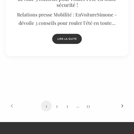
sécurité !
Relations presse Mobilité : EnVoitureSimone -
dévoile 3 conseils pour rouler l'été en toute…
LIRE LA SUITE
1
2
3
…
23