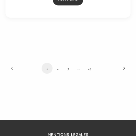
LIRE LA SUITE
1
2
3
…
23
MENTIONS LÉGALES