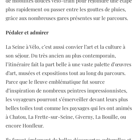
de mobilités douces vélo-train pour rejoindre une étape
plus rapidement ou passer entre les gouttes de pluies,
grâce aux nombreuses gares présentes sur le parcours.
Pédaler et admirer
La Seine à Vélo, c’est aussi convier l’art et la culture à
son séjour. Du très ancien au plus contemporain,
l’itinéraire fait la part belle à une vaste palette d’œuvres
d’art, musées et expositions tout au long du parcours.
Parce que le fleuve emblématique fut source
d’inspiration de nombreux peintres impressionnistes,
les voyageurs pourront s’émerveiller devant leurs plus
belles toiles tout comme les paysages qui les ont animés
à Chatou, La Frette-sur-Seine, Giverny, La Bouille, ou
encore Honfleur.
Ils feront également de belles découvertes culturelles et