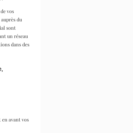
 de vos
é auprès du
ial sont
pant un réseau
tions dans des
,
t en avant vos