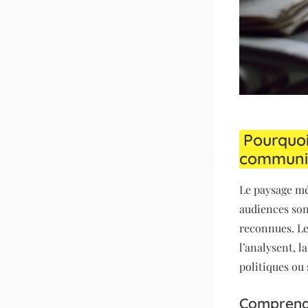
Pourquoi
communi
Le paysage mé
audiences son
reconnues. Le
l’analysent, l
politiques ou 
Comprendre