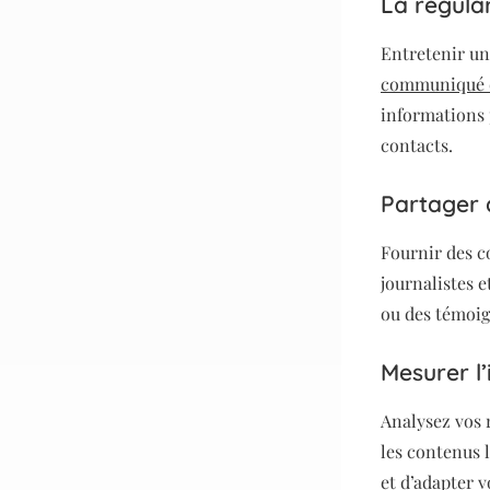
La régular
Entretenir un
communiqué d
informations 
contacts.
Partager d
Fournir des c
journalistes e
ou des témoign
Mesurer l
Analysez vos r
les contenus 
et d’adapter v