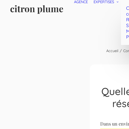
AGENCE
EXPERTISES
C
c
R
S
M
P
Accueil
Con
Quell
rés
Dans un envi