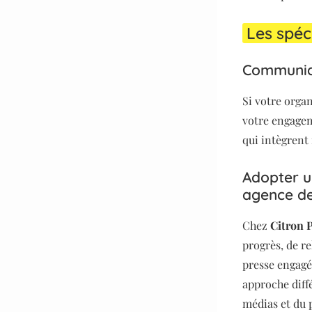
Les spéci
Communiqu
Si votre organ
votre engageme
qui intègrent 
Adopter u
agence de
Chez
Citron 
progrès, de re
presse engagé
approche diff
médias et du 