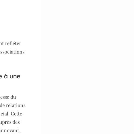
t refléter
associations
e à une
resse du
 de relations
cial. Cette
uprès des
 innovant.