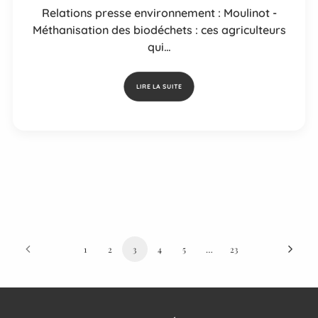
Relations presse environnement : Moulinot -
Méthanisation des biodéchets : ces agriculteurs
qui…
LIRE LA SUITE
1
2
3
4
5
…
23