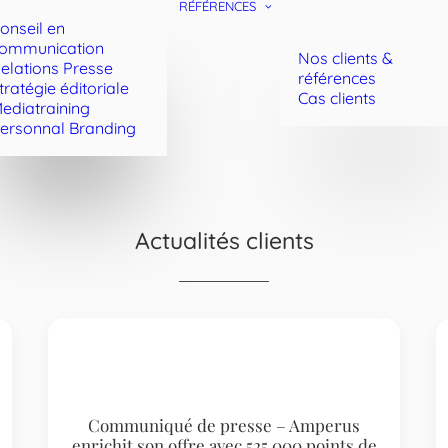
RÉFÉRENCES
onseil en
ommunication
Nos clients &
elations Presse
références
tratégie éditoriale
Cas clients
ediatraining
ersonnal Branding
Actualités clients
Communiqué de presse – Amperus
enrichit son offre avec 525 000 points de