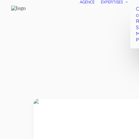
AGENCE
EXPERTISES
C
c
R
S
M
P