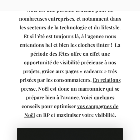
Noël est une période cruciale pour de
nombreuses entreprises, et notamment dans
les secteurs de la technologie et du lifestyle.
Et si l’été est toujours là, à l’agence nous
entendons bel et bien les cloches tinter ! La
période des fêtes offre en effet une
opportunité de visibilité précieuse à nos
projets, grâce aux pages « cadeaux » très
prisées par les consommateurs.
En relations
presse
, Noël est donc un marronnier qui se
prépare bien à l’avance. Voici quelques
conseils pour optimiser
vos campagnes de
Noël
en RP et maximiser votre visibilité.