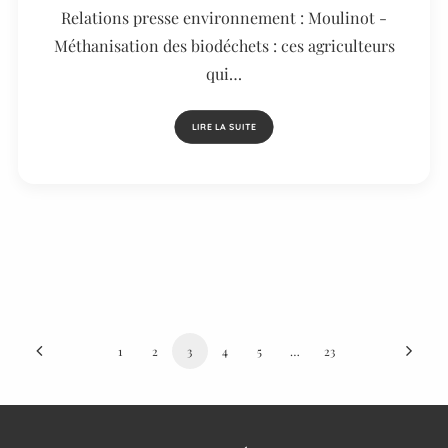
Relations presse environnement : Moulinot -
Méthanisation des biodéchets : ces agriculteurs
qui…
LIRE LA SUITE
1
2
3
4
5
…
23